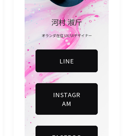
河村 淑斤
オランダ在住 UX/UIデザイナー
LINE
INSTAGR
AM